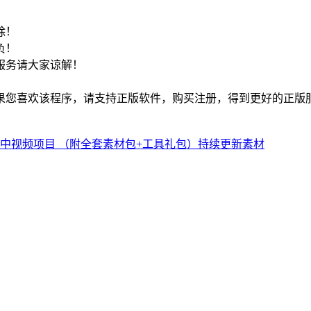
！
除！
负！
服务请大家谅解！
如果您喜欢该程序，请支持正版软件，购买注册，得到更好的正版
中视频项目 （附全套素材包+工具礼包）持续更新素材