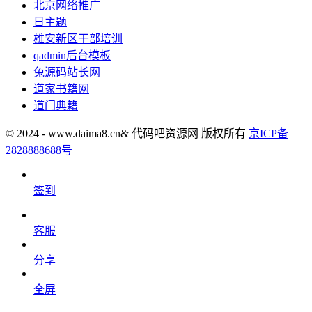
北京网络推广
日主题
雄安新区干部培训
qadmin后台模板
兔源码站长网
道家书籍网
道门典籍
© 2024 - www.daima8.cn& 代码吧资源网 版权所有
京ICP备
2828888688号
签到
客服
分享
全屏