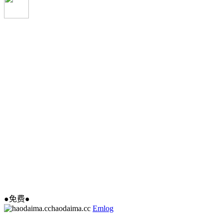
●免费●
haodaima.cc
Emlog