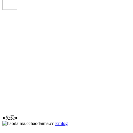
●免费●
haodaima.cc
Emlog