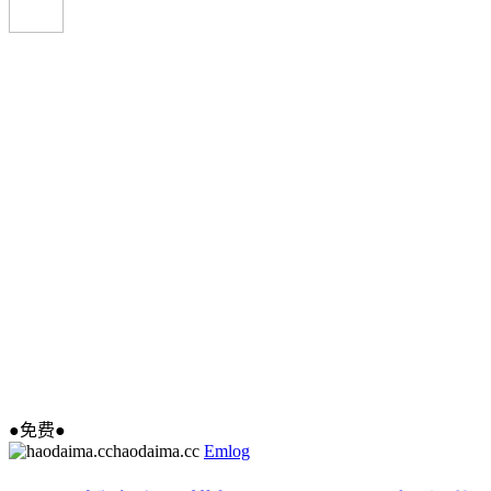
●免费●
haodaima.cc
Emlog