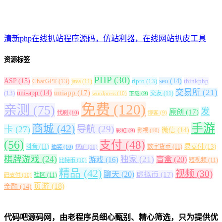
清新php在线扒站程序源码，仿站利器，在线网站扒皮工具
资源标签
PHP
(30)
ASP
(15)
ChatGPT
(13)
ripro
(13)
seo
(14)
thinkphp
java
(11)
交易所
(21)
uniapp
(17)
(13)
uni-app
(14)
交友
(11)
wordpress
(10)
下载
(9)
免费
(120)
亲测
(75)
发
原创
(17)
代刷
(10)
博客
(9)
手游
商城
(42)
导航
(29)
卡
(27)
微信
(14)
影视
(10)
彩虹
(9)
(56)
支付
(48)
易支付
(13)
抖音
(11)
数字货币
(11)
抽奖
(10)
挖矿
(10)
棋牌游戏
(24)
独家
(21)
盲盒
(20)
游戏
(16)
短视频
(11)
比特币
(10)
精品
(42)
视频
(30)
聊天
(20)
虚拟币
(17)
社区
(11)
码支付
(10)
页游
(18)
金融
(14)
代码吧源码网，由老程序员细心甄别、精心筛选，只为提供优