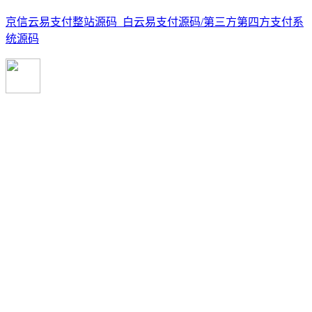
京信云易支付整站源码_白云易支付源码/第三方第四方支付系
统源码