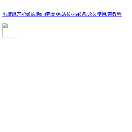
小旋风万能蜘蛛池9.0完美版/站长seo必备/永久使用/带教程