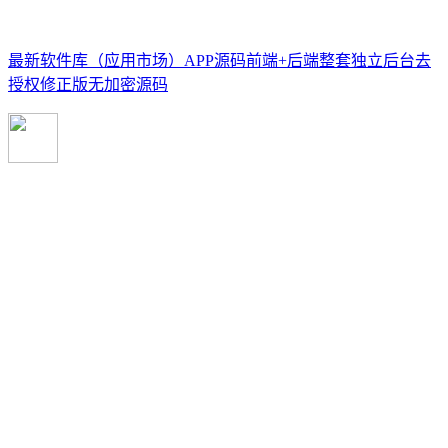
最新软件库（应用市场）APP源码前端+后端整套独立后台去
授权修正版无加密源码