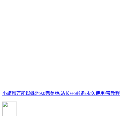
小旋风万能蜘蛛池9.0完美版/站长seo必备/永久使用/带教程