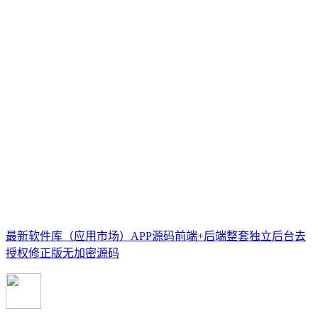
最新软件库（应用市场）APP源码前端+后端整套独立后台去
授权修正版无加密源码