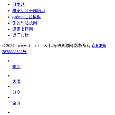
日主题
雄安新区干部培训
qadmin后台模板
兔源码站长网
道家书籍网
道门典籍
© 2024 - www.daima8.cn& 代码吧资源网 版权所有
京ICP备
2828888688号
签到
客服
分享
全屏