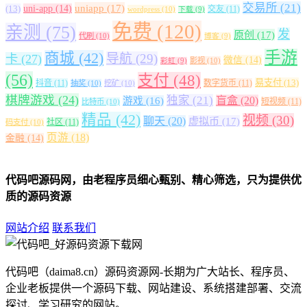
交易所
(21)
uniapp
(17)
(13)
uni-app
(14)
交友
(11)
wordpress
(10)
下载
(9)
免费
(120)
亲测
(75)
发
原创
(17)
代刷
(10)
博客
(9)
手游
商城
(42)
导航
(29)
卡
(27)
微信
(14)
影视
(10)
彩虹
(9)
(56)
支付
(48)
易支付
(13)
抖音
(11)
数字货币
(11)
抽奖
(10)
挖矿
(10)
棋牌游戏
(24)
独家
(21)
盲盒
(20)
游戏
(16)
短视频
(11)
比特币
(10)
精品
(42)
视频
(30)
聊天
(20)
虚拟币
(17)
社区
(11)
码支付
(10)
页游
(18)
金融
(14)
代码吧源码网，由老程序员细心甄别、精心筛选，只为提供优
质的源码资源
网站介绍
联系我们
代码吧（daima8.cn）源码资源网-长期为广大站长、程序员、
企业老板提供一个源码下载、网站建设、系统搭建部署、交流
探讨、学习研究的网站。