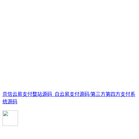
京信云易支付整站源码_白云易支付源码/第三方第四方支付系
统源码