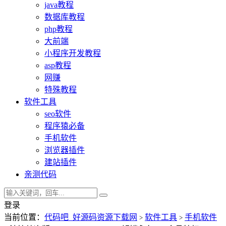
java教程
数据库教程
php教程
大前端
小程序开发教程
asp教程
网赚
特殊教程
软件工具
seo软件
程序猿必备
手机软件
浏览器插件
建站插件
亲测代码
登录
当前位置：
代码吧_好源码资源下载网
软件工具
手机软件
>
>