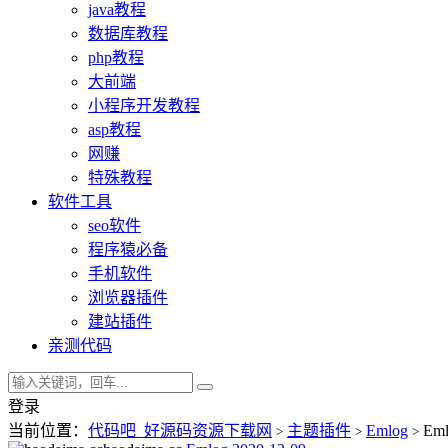
java教程
数据库教程
php教程
大前端
小程序开发教程
asp教程
网赚
特殊教程
软件工具
seo软件
程序猿必备
手机软件
浏览器插件
建站插件
亲测代码
登录
当前位置：
代码吧_好源码资源下载网
主题插件
Emlog
Eml
>
>
>