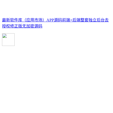
最新软件库（应用市场）APP源码前端+后端整套独立后台去
授权修正版无加密源码