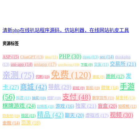
清新php在线扒站程序源码，仿站利器，在线网站扒皮工具
资源标签
PHP
(30)
ASP
(15)
ChatGPT
(13)
ripro
(13)
seo
(14)
thinkphp
java
(11)
交易所
(21)
uniapp
(17)
(13)
uni-app
(14)
交友
(11)
wordpress
(10)
下载
(9)
免费
(120)
亲测
(75)
发
原创
(17)
代刷
(10)
博客
(9)
手游
商城
(42)
导航
(29)
卡
(27)
微信
(14)
影视
(10)
彩虹
(9)
(56)
支付
(48)
易支付
(13)
抖音
(11)
数字货币
(11)
抽奖
(10)
挖矿
(10)
棋牌游戏
(24)
独家
(21)
盲盒
(20)
游戏
(16)
短视频
(11)
比特币
(10)
精品
(42)
视频
(30)
聊天
(20)
虚拟币
(17)
社区
(11)
码支付
(10)
页游
(18)
金融
(14)