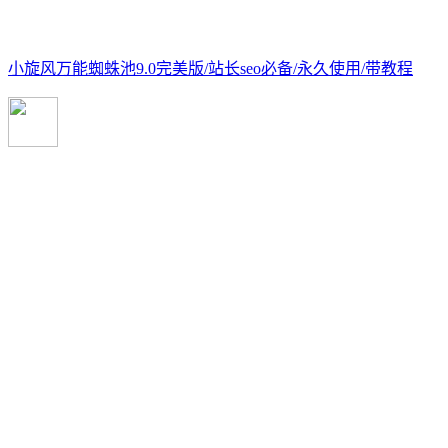
小旋风万能蜘蛛池9.0完美版/站长seo必备/永久使用/带教程