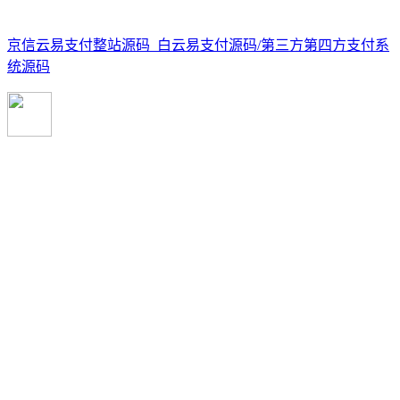
京信云易支付整站源码_白云易支付源码/第三方第四方支付系
统源码