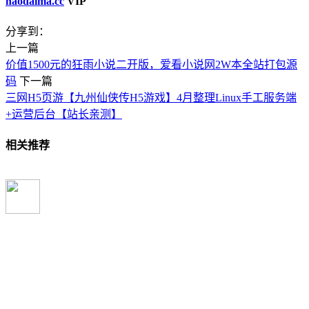
haodaima.cc
VIP
分享到：
上一篇
价值1500元的狂雨小说二开版，爱看小说网2W本全站打包源
码
下一篇
三网H5页游【九州仙侠传H5游戏】4月整理Linux手工服务端
+运营后台【站长亲测】
相关推荐