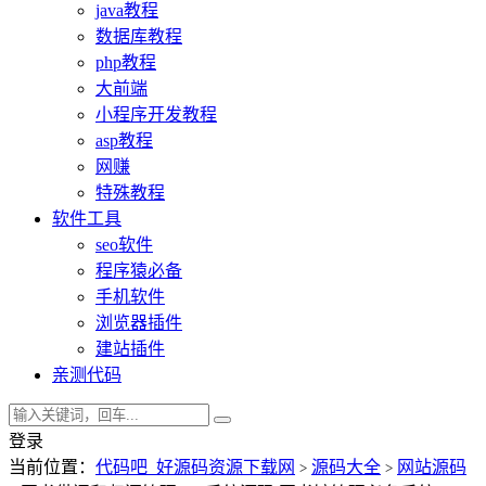
java教程
数据库教程
php教程
大前端
小程序开发教程
asp教程
网赚
特殊教程
软件工具
seo软件
程序猿必备
手机软件
浏览器插件
建站插件
亲测代码
登录
当前位置：
代码吧_好源码资源下载网
源码大全
网站源码
>
>