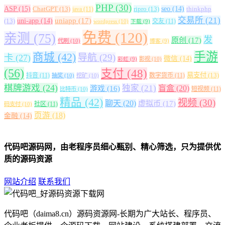
PHP
(30)
ASP
(15)
ChatGPT
(13)
ripro
(13)
seo
(14)
thinkphp
java
(11)
交易所
(21)
uniapp
(17)
(13)
uni-app
(14)
交友
(11)
wordpress
(10)
下载
(9)
免费
(120)
亲测
(75)
发
原创
(17)
代刷
(10)
博客
(9)
手游
商城
(42)
导航
(29)
卡
(27)
微信
(14)
影视
(10)
彩虹
(9)
(56)
支付
(48)
易支付
(13)
抖音
(11)
数字货币
(11)
抽奖
(10)
挖矿
(10)
棋牌游戏
(24)
独家
(21)
盲盒
(20)
游戏
(16)
短视频
(11)
比特币
(10)
精品
(42)
视频
(30)
聊天
(20)
虚拟币
(17)
社区
(11)
码支付
(10)
页游
(18)
金融
(14)
代码吧源码网，由老程序员细心甄别、精心筛选，只为提供优
质的源码资源
网站介绍
联系我们
代码吧（daima8.cn）源码资源网-长期为广大站长、程序员、