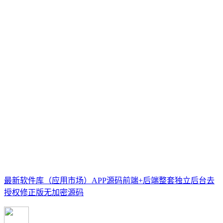
最新软件库（应用市场）APP源码前端+后端整套独立后台去
授权修正版无加密源码