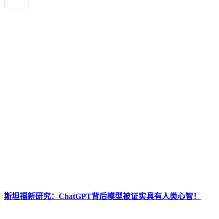
斯坦福新研究：ChatGPT背后模型被证实具有人类心智！