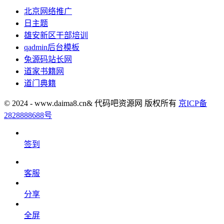
北京网络推广
日主题
雄安新区干部培训
qadmin后台模板
兔源码站长网
道家书籍网
道门典籍
© 2024 - www.daima8.cn& 代码吧资源网 版权所有
京ICP备
2828888688号
签到
客服
分享
全屏