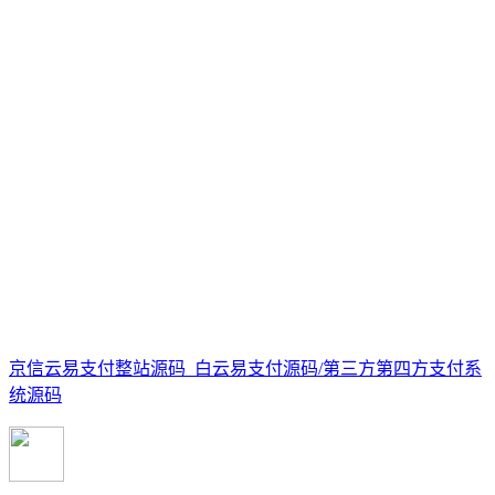
京信云易支付整站源码_白云易支付源码/第三方第四方支付系
统源码