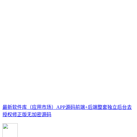
最新软件库（应用市场）APP源码前端+后端整套独立后台去
授权修正版无加密源码