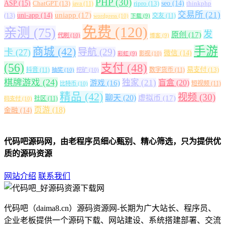
PHP
(30)
ASP
(15)
ChatGPT
(13)
ripro
(13)
seo
(14)
thinkphp
java
(11)
交易所
(21)
uniapp
(17)
(13)
uni-app
(14)
交友
(11)
wordpress
(10)
下载
(9)
免费
(120)
亲测
(75)
发
原创
(17)
代刷
(10)
博客
(9)
手游
商城
(42)
导航
(29)
卡
(27)
微信
(14)
影视
(10)
彩虹
(9)
(56)
支付
(48)
易支付
(13)
抖音
(11)
数字货币
(11)
抽奖
(10)
挖矿
(10)
棋牌游戏
(24)
独家
(21)
盲盒
(20)
游戏
(16)
短视频
(11)
比特币
(10)
精品
(42)
视频
(30)
聊天
(20)
虚拟币
(17)
社区
(11)
码支付
(10)
页游
(18)
金融
(14)
代码吧源码网，由老程序员细心甄别、精心筛选，只为提供优
质的源码资源
网站介绍
联系我们
代码吧（daima8.cn）源码资源网-长期为广大站长、程序员、
企业老板提供一个源码下载、网站建设、系统搭建部署、交流