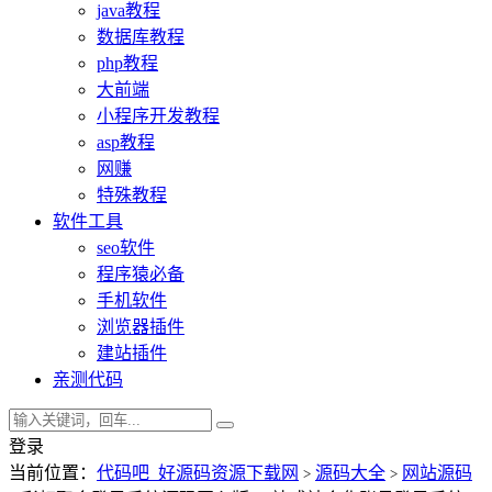
java教程
数据库教程
php教程
大前端
小程序开发教程
asp教程
网赚
特殊教程
软件工具
seo软件
程序猿必备
手机软件
浏览器插件
建站插件
亲测代码
登录
当前位置：
代码吧_好源码资源下载网
源码大全
网站源码
>
>