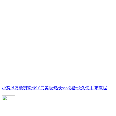
小旋风万能蜘蛛池9.0完美版/站长seo必备/永久使用/带教程