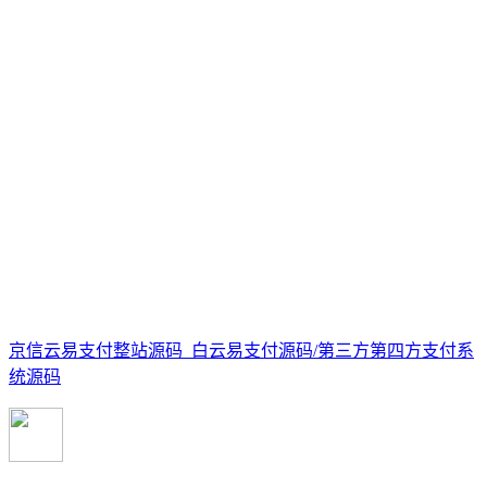
京信云易支付整站源码_白云易支付源码/第三方第四方支付系
统源码