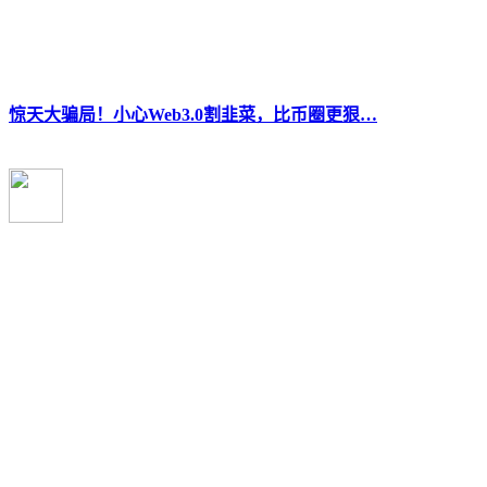
惊天大骗局！小心Web3.0割韭菜，比币圈更狠…