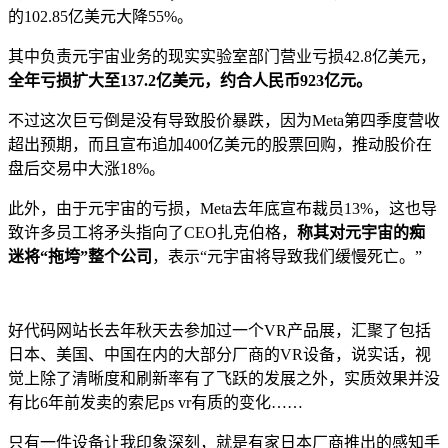
的102.85亿美元大降55%。
其中负责元宇宙业务的现实实验室部门营业亏损42.8亿美元，
全年亏损扩大至137.2亿美元，约合人民币923亿元。
不过这次巨亏倒是没有导致股价暴跌，因为Meta第四季度营收
超出预期，而且宣布追加400亿美元的股票回购，推动股价在
盘后交易中大涨18%。
此外，由于元宇宙的亏损，Meta去年底宣布裁员13%，这也导
致许多员工将矛头指向了CEO扎克伯格，
称其对元宇宙的痴
迷将“拖垮”整个公司
，表示“元宇宙将导致我们缓慢死亡。”
好代码网站长去年秋天去参加过一个VR产品展，汇聚了包括
日本、美国、中国在内的大部分厂商的VR设备，说实话，视
觉上除了清晰度和刷新率有了飞跃的发展之外，实质效果并没
有比6年前发卖的索尼ps vr有质的变化……
只有一件设备让我印象深刻，就是有家日本厂商推出的感知手