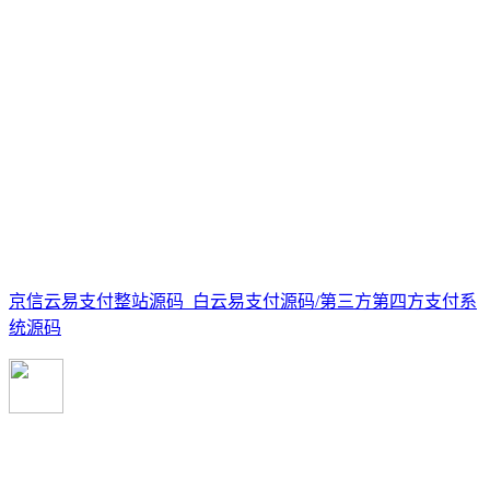
京信云易支付整站源码_白云易支付源码/第三方第四方支付系
统源码