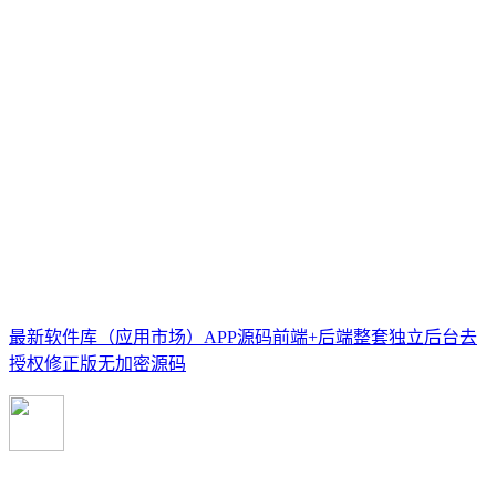
最新软件库（应用市场）APP源码前端+后端整套独立后台去
授权修正版无加密源码