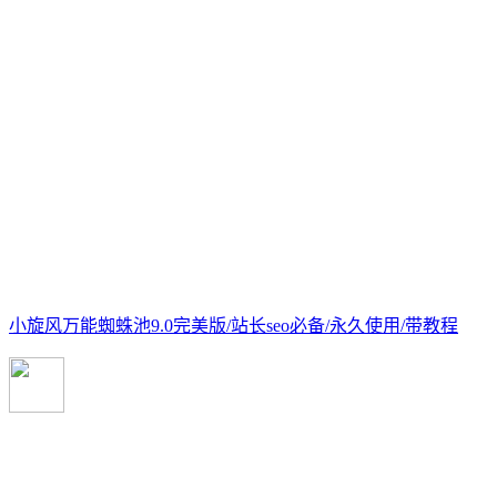
小旋风万能蜘蛛池9.0完美版/站长seo必备/永久使用/带教程