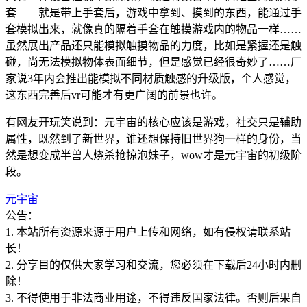
套——就是带上手套后，游戏中拿到、摸到的东西，能通过手
套模拟出来，就像真的隔着手套在触摸游戏内的物品一样……
虽然展出产品还只能模拟触摸物品的力度，比如是紧握还是触
碰，尚无法模拟物体表面细节，但是感觉已经很奇妙了……厂
家说3年内会推出能模拟不同材质触感的升级版，个人感觉，
这东西完善后vr可能才有更广阔的前景也许。
有网友开玩笑说到：元宇宙的核心应该是游戏，社交只是辅助
属性，既然到了新世界，谁还想保持旧世界狗一样的身份，当
然是想变成半兽人烧杀抢掠泡妹子，wow才是元宇宙的初级阶
段。
元宇宙
公告：
1. 本站所有资源来源于用户上传和网络，如有侵权请联系站
长！
2. 分享目的仅供大家学习和交流，您必须在下载后24小时内删
除！
3. 不得使用于非法商业用途，不得违反国家法律。否则后果自