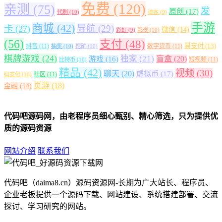
免费
(120)
亲测
(75)
发
原创
(17)
代刷
(10)
博客
(9)
手游
商城
(42)
导航
(29)
卡
(27)
微信
(14)
影视
(10)
彩虹
(9)
(56)
支付
(48)
易支付
(13)
抖音
(11)
数字货币
(11)
抽奖
(10)
挖矿
(10)
棋牌游戏
(24)
独家
(21)
盲盒
(20)
游戏
(16)
短视频
(11)
比特币
(10)
精品
(42)
视频
(30)
聊天
(20)
虚拟币
(17)
社区
(11)
码支付
(10)
页游
(18)
金融
(14)
代码吧源码网，由老程序员细心甄别、精心筛选，只为提供优
质的源码资源
网站介绍
联系我们
代码吧（daima8.cn）源码资源网-长期为广大站长、程序员、
企业老板提供一个源码下载、网站建设、系统搭建部署、交流
探讨、学习研究的网站。