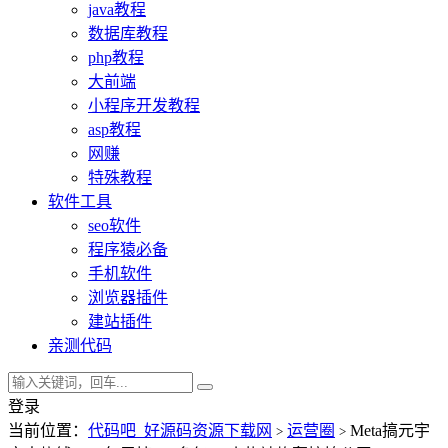
java教程
数据库教程
php教程
大前端
小程序开发教程
asp教程
网赚
特殊教程
软件工具
seo软件
程序猿必备
手机软件
浏览器插件
建站插件
亲测代码
登录
当前位置：
代码吧_好源码资源下载网
运营圈
Meta搞元宇
>
>