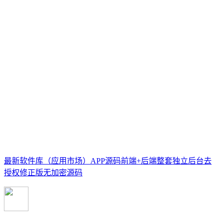
最新软件库（应用市场）APP源码前端+后端整套独立后台去
授权修正版无加密源码