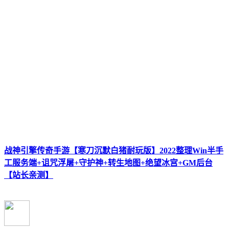
战神引擎传奇手游【寒刀沉默白猪耐玩版】2022整理Win半手
工服务端+诅咒浮屠+守护神+转生地图+绝望冰宫+GM后台
【站长亲测】