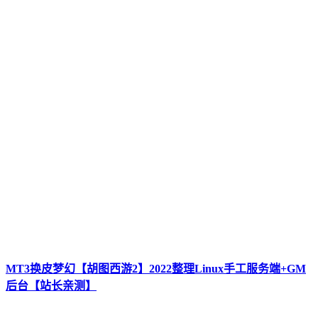
MT3换皮梦幻【胡图西游2】2022整理Linux手工服务端+GM
后台【站长亲测】