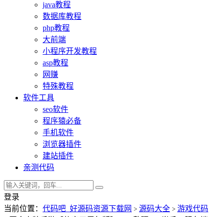
java教程
数据库教程
php教程
大前端
小程序开发教程
asp教程
网赚
特殊教程
软件工具
seo软件
程序猿必备
手机软件
浏览器插件
建站插件
亲测代码
登录
当前位置：
代码吧_好源码资源下载网
源码大全
游戏代码
>
>