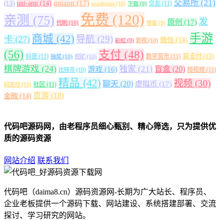
交易所
(21)
uniapp
(17)
(13)
uni-app
(14)
交友
(11)
wordpress
(10)
下载
(9)
免费
(120)
亲测
(75)
发
原创
(17)
代刷
(10)
博客
(9)
手游
商城
(42)
导航
(29)
卡
(27)
微信
(14)
影视
(10)
彩虹
(9)
(56)
支付
(48)
易支付
(13)
抖音
(11)
数字货币
(11)
抽奖
(10)
挖矿
(10)
棋牌游戏
(24)
独家
(21)
盲盒
(20)
游戏
(16)
短视频
(11)
比特币
(10)
精品
(42)
视频
(30)
聊天
(20)
虚拟币
(17)
社区
(11)
码支付
(10)
页游
(18)
金融
(14)
代码吧源码网，由老程序员细心甄别、精心筛选，只为提供优
质的源码资源
网站介绍
联系我们
代码吧（daima8.cn）源码资源网-长期为广大站长、程序员、
企业老板提供一个源码下载、网站建设、系统搭建部署、交流
探讨、学习研究的网站。