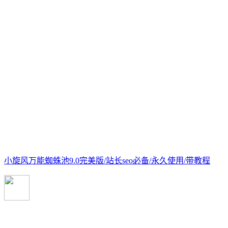
小旋风万能蜘蛛池9.0完美版/站长seo必备/永久使用/带教程