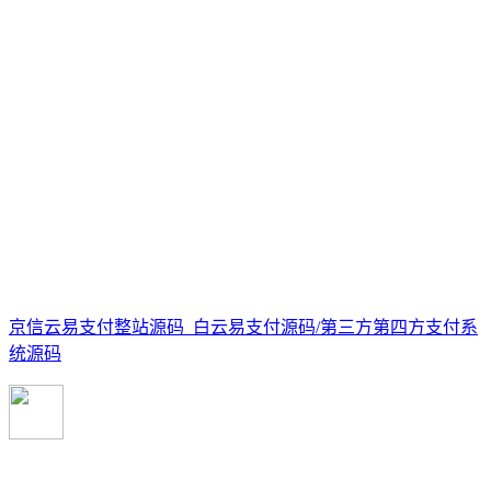
京信云易支付整站源码_白云易支付源码/第三方第四方支付系
统源码