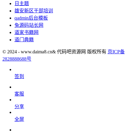
日主题
雄安新区干部培训
qadmin后台模板
兔源码站长网
道家书籍网
道门典籍
© 2024 - www.daima8.cn& 代码吧资源网 版权所有
京ICP备
2828888688号
签到
客服
分享
全屏