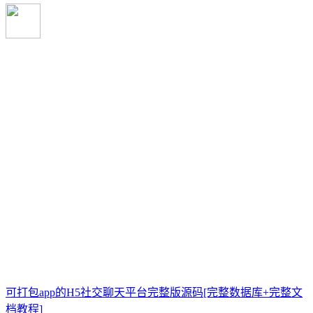
可打包app的H5社交聊天平台完整版源码[完整数据库+完整文
档教程]