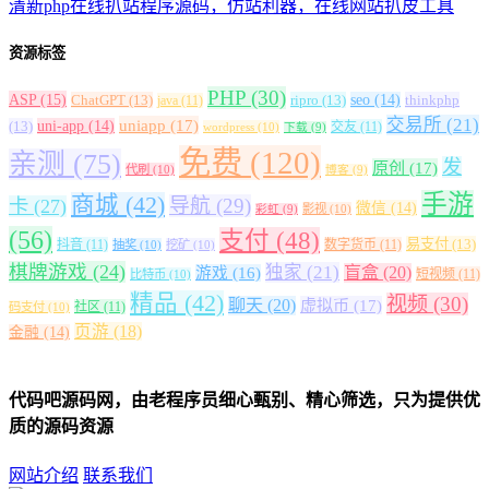
清新php在线扒站程序源码，仿站利器，在线网站扒皮工具
资源标签
PHP
(30)
ASP
(15)
ChatGPT
(13)
ripro
(13)
seo
(14)
thinkphp
java
(11)
交易所
(21)
uniapp
(17)
(13)
uni-app
(14)
交友
(11)
wordpress
(10)
下载
(9)
免费
(120)
亲测
(75)
发
原创
(17)
代刷
(10)
博客
(9)
手游
商城
(42)
导航
(29)
卡
(27)
微信
(14)
影视
(10)
彩虹
(9)
(56)
支付
(48)
易支付
(13)
抖音
(11)
数字货币
(11)
抽奖
(10)
挖矿
(10)
棋牌游戏
(24)
独家
(21)
盲盒
(20)
游戏
(16)
短视频
(11)
比特币
(10)
精品
(42)
视频
(30)
聊天
(20)
虚拟币
(17)
社区
(11)
码支付
(10)
页游
(18)
金融
(14)
代码吧源码网，由老程序员细心甄别、精心筛选，只为提供优
质的源码资源
网站介绍
联系我们