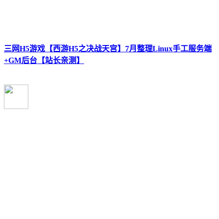
三网H5游戏【西游H5之决战天宫】7月整理Linux手工服务端
+GM后台【站长亲测】