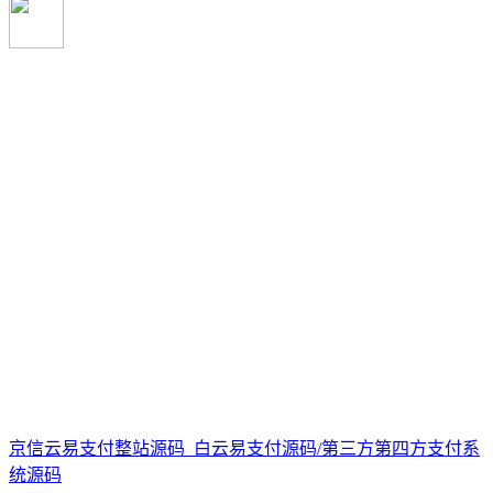
京信云易支付整站源码_白云易支付源码/第三方第四方支付系
统源码