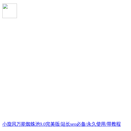
小旋风万能蜘蛛池9.0完美版/站长seo必备/永久使用/带教程