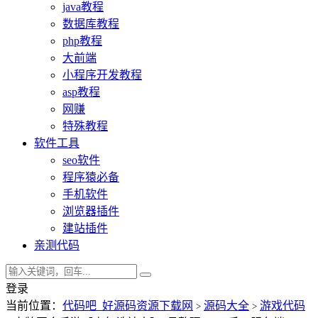
java教程
数据库教程
php教程
大前端
小程序开发教程
asp教程
网赚
特殊教程
软件工具
seo软件
程序猿必备
手机软件
浏览器插件
建站插件
亲测代码
登录
当前位置：
代码吧_好源码资源下载网
源码大全
游戏代码
>
>