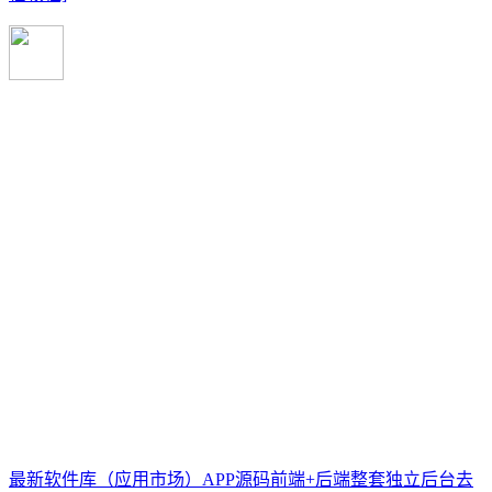
最新软件库（应用市场）APP源码前端+后端整套独立后台去