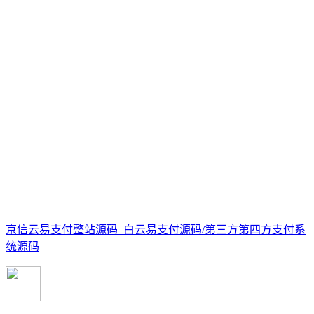
京信云易支付整站源码_白云易支付源码/第三方第四方支付系
统源码