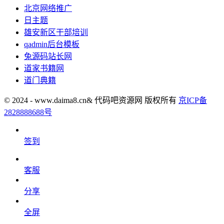
北京网络推广
日主题
雄安新区干部培训
qadmin后台模板
兔源码站长网
道家书籍网
道门典籍
© 2024 - www.daima8.cn& 代码吧资源网 版权所有
京ICP备
2828888688号
签到
客服
分享
全屏