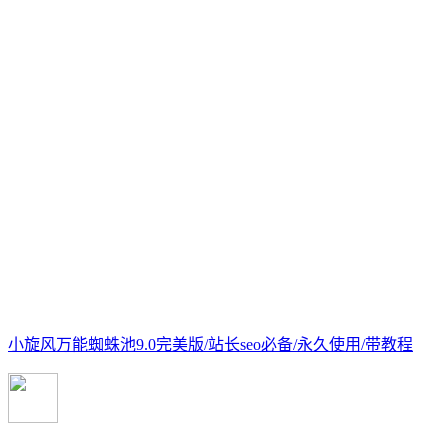
小旋风万能蜘蛛池9.0完美版/站长seo必备/永久使用/带教程