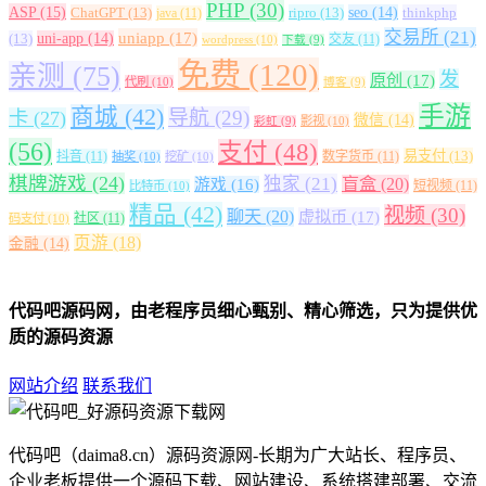
PHP
(30)
ASP
(15)
ChatGPT
(13)
ripro
(13)
seo
(14)
thinkphp
java
(11)
交易所
(21)
uniapp
(17)
(13)
uni-app
(14)
交友
(11)
wordpress
(10)
下载
(9)
免费
(120)
亲测
(75)
发
原创
(17)
代刷
(10)
博客
(9)
手游
商城
(42)
导航
(29)
卡
(27)
微信
(14)
影视
(10)
彩虹
(9)
(56)
支付
(48)
易支付
(13)
抖音
(11)
数字货币
(11)
抽奖
(10)
挖矿
(10)
棋牌游戏
(24)
独家
(21)
盲盒
(20)
游戏
(16)
短视频
(11)
比特币
(10)
精品
(42)
视频
(30)
聊天
(20)
虚拟币
(17)
社区
(11)
码支付
(10)
页游
(18)
金融
(14)
代码吧源码网，由老程序员细心甄别、精心筛选，只为提供优
质的源码资源
网站介绍
联系我们
代码吧（daima8.cn）源码资源网-长期为广大站长、程序员、
企业老板提供一个源码下载、网站建设、系统搭建部署、交流