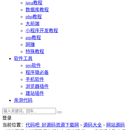
java教程
数据库教程
php教程
大前端
小程序开发教程
asp教程
网赚
特殊教程
软件工具
seo软件
程序猿必备
手机软件
浏览器插件
建站插件
亲测代码
登录
当前位置：
代码吧_好源码资源下载网
源码大全
网站源码
>
>