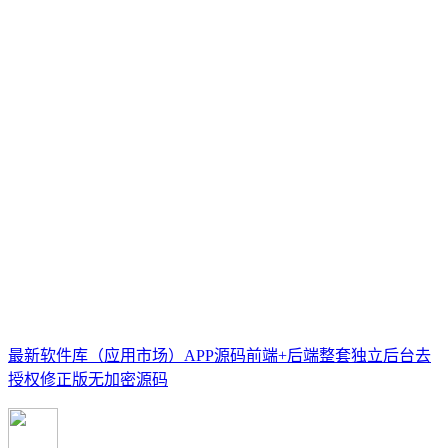
最新软件库（应用市场）APP源码前端+后端整套独立后台去
授权修正版无加密源码