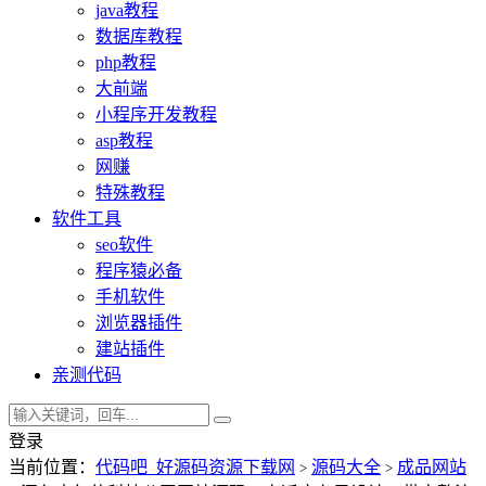
java教程
数据库教程
php教程
大前端
小程序开发教程
asp教程
网赚
特殊教程
软件工具
seo软件
程序猿必备
手机软件
浏览器插件
建站插件
亲测代码
登录
当前位置：
代码吧_好源码资源下载网
源码大全
成品网站
>
>