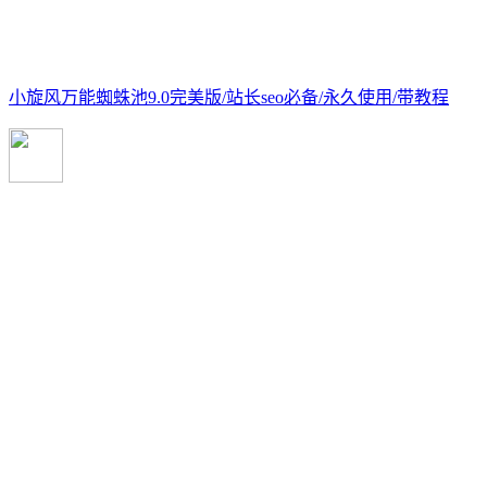
小旋风万能蜘蛛池9.0完美版/站长seo必备/永久使用/带教程