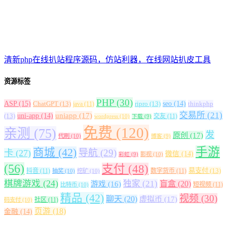
清新php在线扒站程序源码，仿站利器，在线网站扒皮工具
资源标签
PHP
(30)
ASP
(15)
ChatGPT
(13)
ripro
(13)
seo
(14)
thinkphp
java
(11)
交易所
(21)
uniapp
(17)
(13)
uni-app
(14)
交友
(11)
wordpress
(10)
下载
(9)
免费
(120)
亲测
(75)
发
原创
(17)
代刷
(10)
博客
(9)
手游
商城
(42)
导航
(29)
卡
(27)
微信
(14)
影视
(10)
彩虹
(9)
(56)
支付
(48)
易支付
(13)
抖音
(11)
数字货币
(11)
抽奖
(10)
挖矿
(10)
棋牌游戏
(24)
独家
(21)
盲盒
(20)
游戏
(16)
短视频
(11)
比特币
(10)
精品
(42)
视频
(30)
聊天
(20)
虚拟币
(17)
社区
(11)
码支付
(10)
页游
(18)
金融
(14)