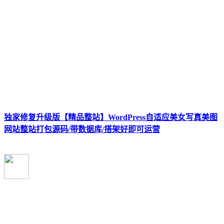
独家修复升级版【精品整站】WordPress自适应美女写真美图
网站整站打包源码/带数据库/搭架好即可运营