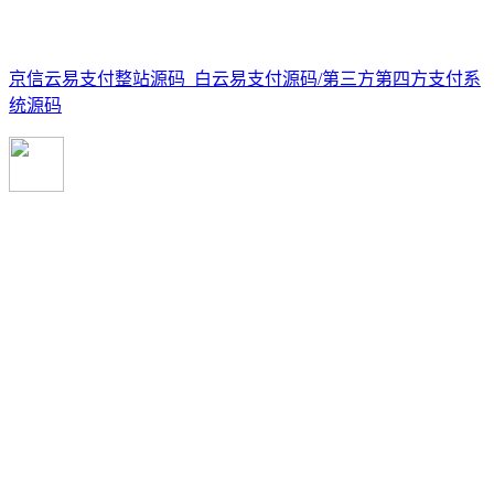
京信云易支付整站源码_白云易支付源码/第三方第四方支付系
统源码