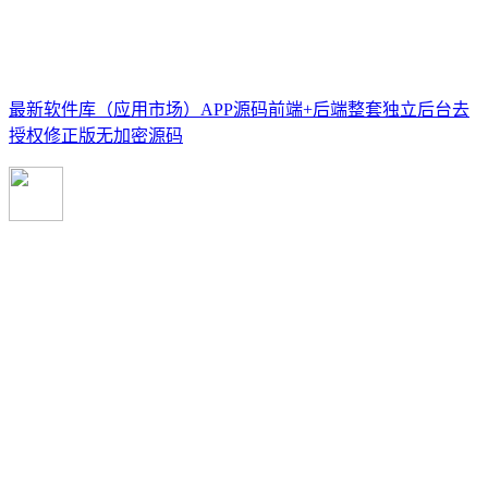
最新软件库（应用市场）APP源码前端+后端整套独立后台去
授权修正版无加密源码