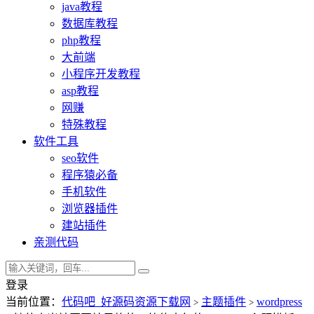
java教程
数据库教程
php教程
大前端
小程序开发教程
asp教程
网赚
特殊教程
软件工具
seo软件
程序猿必备
手机软件
浏览器插件
建站插件
亲测代码
登录
当前位置：
代码吧_好源码资源下载网
主题插件
wordpress
>
>