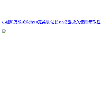
小旋风万能蜘蛛池9.0完美版/站长seo必备/永久使用/带教程