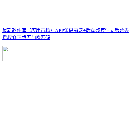
最新软件库（应用市场）APP源码前端+后端整套独立后台去
授权修正版无加密源码