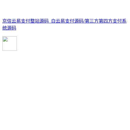
京信云易支付整站源码_白云易支付源码/第三方第四方支付系
统源码