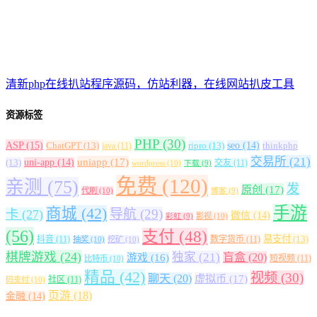
清新php在线扒站程序源码，仿站利器，在线网站扒皮工具
资源标签
PHP
(30)
ASP
(15)
ChatGPT
(13)
ripro
(13)
seo
(14)
thinkphp
java
(11)
交易所
(21)
uniapp
(17)
(13)
uni-app
(14)
交友
(11)
wordpress
(10)
下载
(9)
免费
(120)
亲测
(75)
发
原创
(17)
代刷
(10)
博客
(9)
手游
商城
(42)
导航
(29)
卡
(27)
微信
(14)
影视
(10)
彩虹
(9)
(56)
支付
(48)
易支付
(13)
抖音
(11)
数字货币
(11)
抽奖
(10)
挖矿
(10)
棋牌游戏
(24)
独家
(21)
盲盒
(20)
游戏
(16)
短视频
(11)
比特币
(10)
精品
(42)
视频
(30)
聊天
(20)
虚拟币
(17)
社区
(11)
码支付
(10)
页游
(18)
金融
(14)