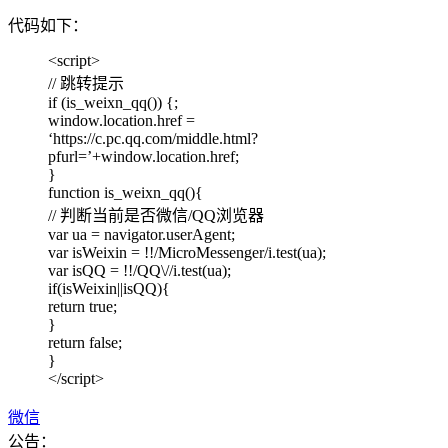
代码如下：
<script>
// 跳转提示
if (is_weixn_qq()) {;
window.location.href =
‘https://c.pc.qq.com/middle.html?
pfurl=’+window.location.href;
}
function is_weixn_qq(){
// 判断当前是否微信/QQ浏览器
var ua = navigator.userAgent;
var isWeixin = !!/MicroMessenger/i.test(ua);
var isQQ = !!/QQ\//i.test(ua);
if(isWeixin||isQQ){
return true;
}
return false;
}
</script>
微信
公告：