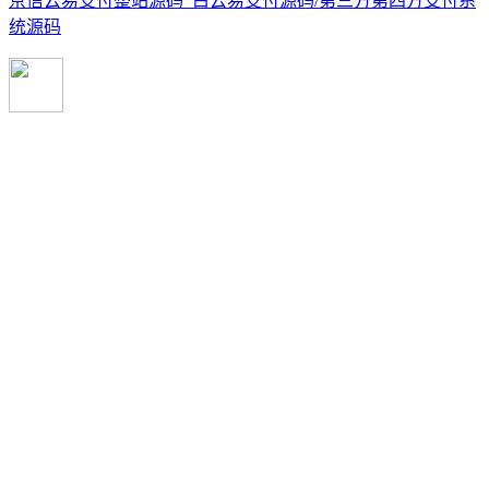
京信云易支付整站源码_白云易支付源码/第三方第四方支付系
统源码