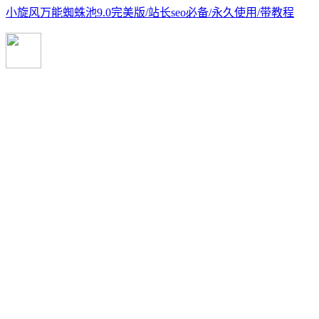
小旋风万能蜘蛛池9.0完美版/站长seo必备/永久使用/带教程