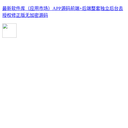
最新软件库（应用市场）APP源码前端+后端整套独立后台去
授权修正版无加密源码