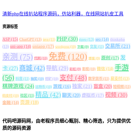
清新php在线扒站程序源码，仿站利器，在线网站扒皮工具
资源标签
PHP
(30)
ASP
(15)
ChatGPT
(13)
ripro
(13)
seo
(14)
thinkphp
java
(11)
交易所
(21)
uniapp
(17)
(13)
uni-app
(14)
交友
(11)
wordpress
(10)
下载
(9)
免费
(120)
亲测
(75)
发
原创
(17)
代刷
(10)
博客
(9)
手游
商城
(42)
导航
(29)
卡
(27)
微信
(14)
影视
(10)
彩虹
(9)
(56)
支付
(48)
易支付
(13)
抖音
(11)
数字货币
(11)
抽奖
(10)
挖矿
(10)
棋牌游戏
(24)
独家
(21)
盲盒
(20)
游戏
(16)
短视频
(11)
比特币
(10)
精品
(42)
视频
(30)
聊天
(20)
虚拟币
(17)
社区
(11)
码支付
(10)
页游
(18)
金融
(14)
代码吧源码网，由老程序员细心甄别、精心筛选，只为提供优
质的源码资源