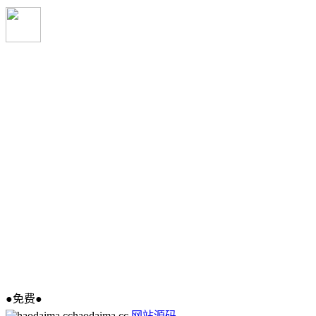
●免费●
haodaima.cc
网站源码