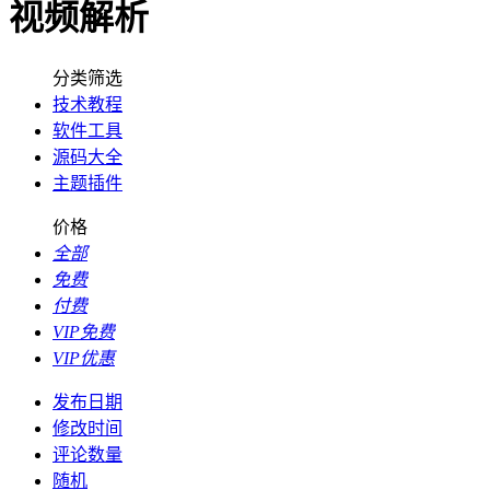
视频解析
分类筛选
技术教程
软件工具
源码大全
主题插件
价格
全部
免费
付费
VIP免费
VIP优惠
发布日期
修改时间
评论数量
随机