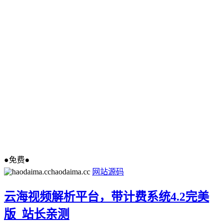
●免费●
haodaima.cc
网站源码
云海视频解析平台，带计费系统4.2完美
版_站长亲测