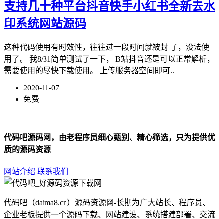
支持几十种平台抖音快手小红书全新去水
印系统网站源码
这种代码使用有时效性，往往过一段时间就被封 了，没法使
用了。 我8/31简单测试了一下， B站抖音还是可以正常解析，
需要使用的尽快下载使用。 上传服务器空间即可...
2020-11-07
免费
代码吧源码网，由老程序员细心甄别、精心筛选，只为提供优
质的源码资源
网站介绍
联系我们
代码吧（daima8.cn）源码资源网-长期为广大站长、程序员、
企业老板提供一个源码下载、网站建设、系统搭建部署、交流