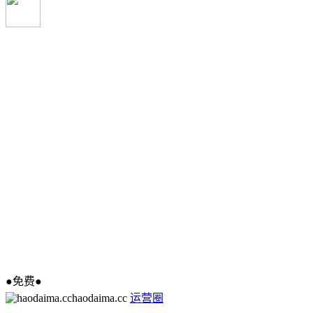
●免费●
haodaima.cc
运营圈