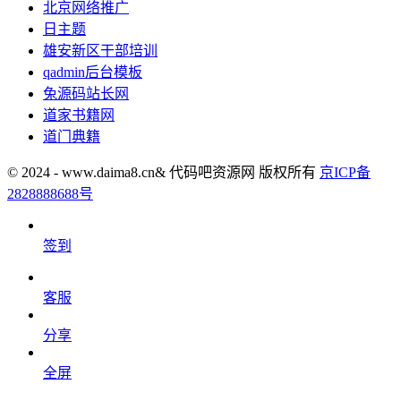
北京网络推广
日主题
雄安新区干部培训
qadmin后台模板
兔源码站长网
道家书籍网
道门典籍
© 2024 - www.daima8.cn& 代码吧资源网 版权所有
京ICP备
2828888688号
签到
客服
分享
全屏