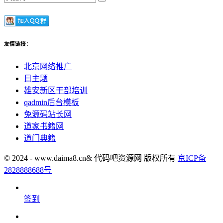
友情链接：
北京网络推广
日主题
雄安新区干部培训
qadmin后台模板
兔源码站长网
道家书籍网
道门典籍
© 2024 - www.daima8.cn& 代码吧资源网 版权所有
京ICP备
2828888688号
签到