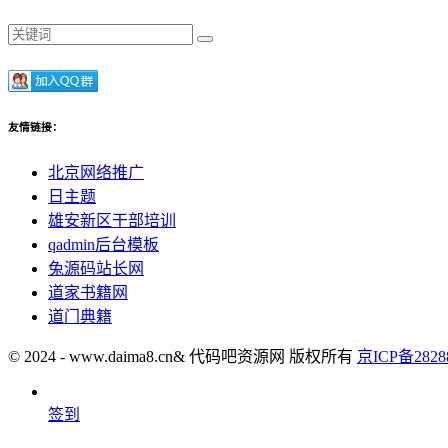
友情链接：
北京网络推广
日主题
雄安新区干部培训
qadmin后台模板
兔源码站长网
道家书籍网
道门典籍
© 2024 - www.daima8.cn& 代码吧资源网 版权所有
京ICP备2828
签到