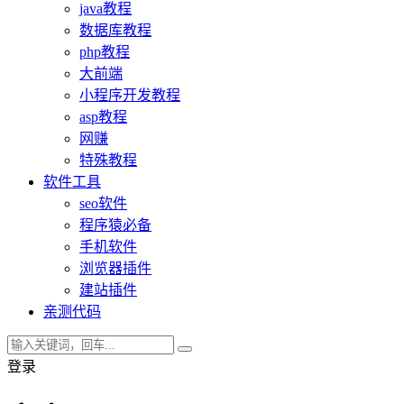
java教程
数据库教程
php教程
大前端
小程序开发教程
asp教程
网赚
特殊教程
软件工具
seo软件
程序猿必备
手机软件
浏览器插件
建站插件
亲测代码
登录