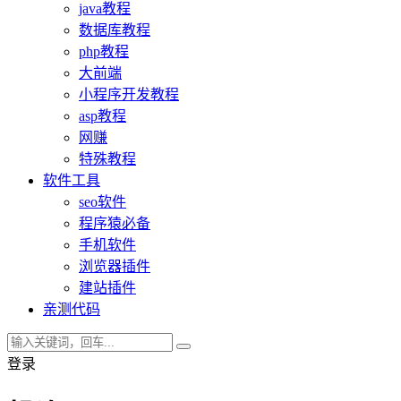
java教程
数据库教程
php教程
大前端
小程序开发教程
asp教程
网赚
特殊教程
软件工具
seo软件
程序猿必备
手机软件
浏览器插件
建站插件
亲测代码
登录