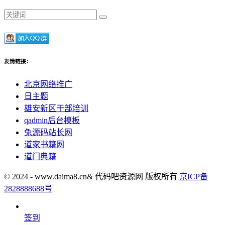
友情链接：
北京网络推广
日主题
雄安新区干部培训
qadmin后台模板
兔源码站长网
道家书籍网
道门典籍
© 2024 - www.daima8.cn& 代码吧资源网 版权所有
京ICP备
2828888688号
签到