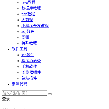
java教程
数据库教程
php教程
大前端
小程序开发教程
asp教程
网赚
特殊教程
软件工具
seo软件
程序猿必备
手机软件
浏览器插件
建站插件
亲测代码
登录