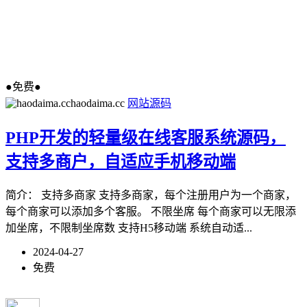
●免费●
haodaima.cc
网站源码
PHP开发的轻量级在线客服系统源码，
支持多商户，自适应手机移动端
简介： 支持多商家 支持多商家，每个注册用户为一个商家，
每个商家可以添加多个客服。 不限坐席 每个商家可以无限添
加坐席，不限制坐席数 支持H5移动端 系统自动适...
2024-04-27
免费