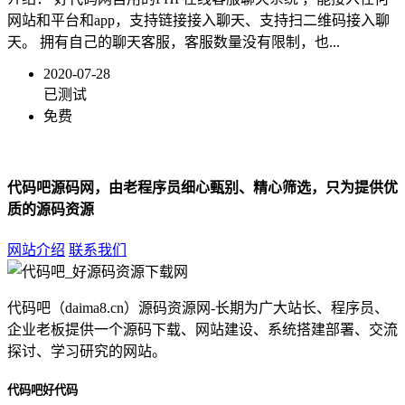
网站和平台和app，支持链接接入聊天、支持扫二维码接入聊
天。 拥有自己的聊天客服，客服数量没有限制，也...
2020-07-28
已测试
免费
代码吧源码网，由老程序员细心甄别、精心筛选，只为提供优
质的源码资源
网站介绍
联系我们
代码吧（daima8.cn）源码资源网-长期为广大站长、程序员、
企业老板提供一个源码下载、网站建设、系统搭建部署、交流
探讨、学习研究的网站。
代码吧好代码