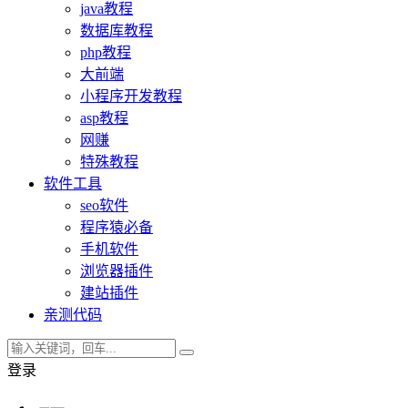
java教程
数据库教程
php教程
大前端
小程序开发教程
asp教程
网赚
特殊教程
软件工具
seo软件
程序猿必备
手机软件
浏览器插件
建站插件
亲测代码
登录