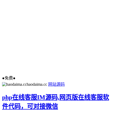
●免费●
haodaima.cc
网站源码
php在线客服IM源码,网页版在线客服软
件代码，可对接微信