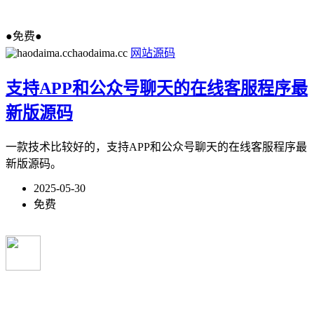
●免费●
haodaima.cc
网站源码
支持APP和公众号聊天的在线客服程序最
新版源码
一款技术比较好的，支持APP和公众号聊天的在线客服程序最
新版源码。
2025-05-30
免费