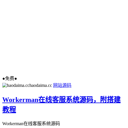
●免费●
haodaima.cc
网站源码
Workerman在线客服系统源码，附搭建
教程
Workerman在线客服系统源码