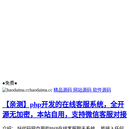
●免费●
haodaima.cc
精品源码
网站源码
软件源码
【亲测】php开发的在线客服系统，全开
源无加密，本站自用，支持微信客服对接
介绍： 好代码网自用的PHP在线客服聊天系统 ，能接入任何