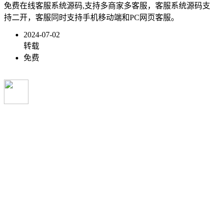
免费在线客服系统源码,支持多商家多客服，客服系统源码支
持二开，客服同时支持手机移动端和PC网页客服。
2024-07-02
转载
免费