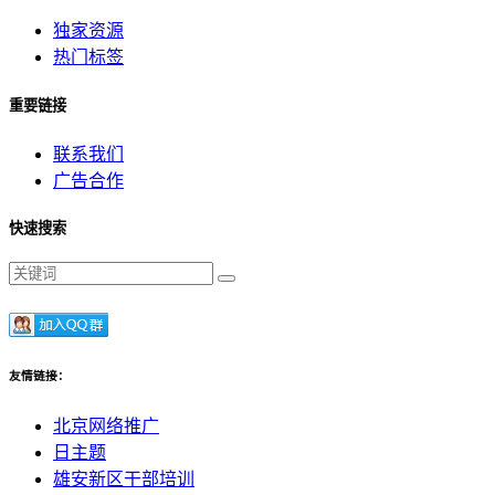
独家资源
热门标签
重要链接
联系我们
广告合作
快速搜索
友情链接：
北京网络推广
日主题
雄安新区干部培训