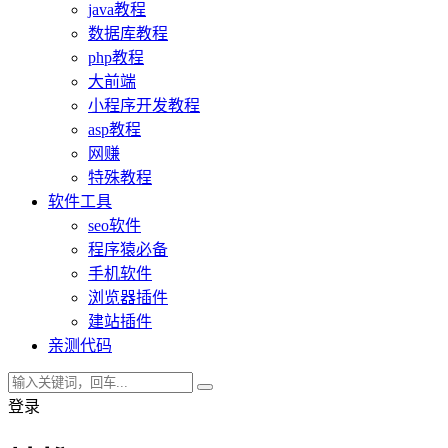
java教程
数据库教程
php教程
大前端
小程序开发教程
asp教程
网赚
特殊教程
软件工具
seo软件
程序猿必备
手机软件
浏览器插件
建站插件
亲测代码
登录