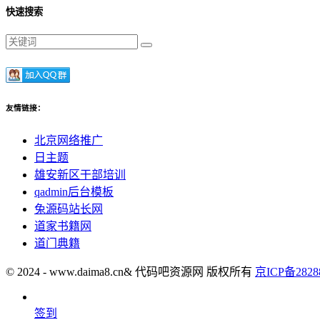
快速搜索
友情链接：
北京网络推广
日主题
雄安新区干部培训
qadmin后台模板
兔源码站长网
道家书籍网
道门典籍
© 2024 - www.daima8.cn& 代码吧资源网 版权所有
京ICP备2828
签到