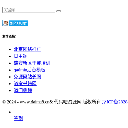
友情链接：
北京网络推广
日主题
雄安新区干部培训
qadmin后台模板
兔源码站长网
道家书籍网
道门典籍
© 2024 - www.daima8.cn& 代码吧资源网 版权所有
京ICP备2828
签到