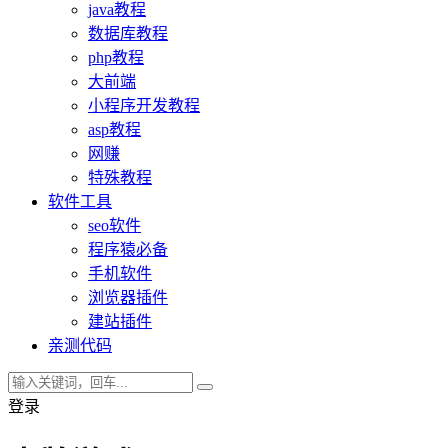
java教程
数据库教程
php教程
大前端
小程序开发教程
asp教程
网赚
特殊教程
软件工具
seo软件
程序猿必备
手机软件
浏览器插件
建站插件
亲测代码
登录